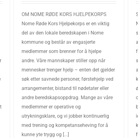
OM NOME RØDE KORS HJELPEKORPS
Nome Røde Kors Hjelpekorps er en viktig
del av den lokale beredskapen i Nome
s
kommune og består av engasjerte
medlemmer som brenner for å hjelpe
f
r
andre. Våre mannskaper stiller opp når
mennesker trenger hjelp – enten det gjelder
e
søk etter savnede personer, førstehjelp ved
arrangementer, bistand til nødetater eller
ø
andre beredskapsoppdrag. Mange av våre
o
t
medlemmer er operative og
b
utrykningsklare, og vi jobber kontinuerlig
med trening og kompetanseheving for å
kunne yte trygg og [...]