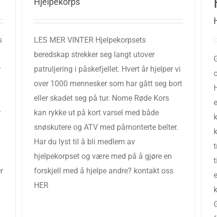
Hjelpekorps
s
LES MER VINTER Hjelpekorpsets
beredskap strekker seg langt utover
r
patruljering i påskefjellet. Hvert år hjelper vi
over 1000 mennesker som har gått seg bort
eller skadet seg på tur. Nome Røde Kors
r
kan rykke ut på kort varsel med både
snøskutere og ATV med påmonterte belter.
k
Har du lyst til å bli medlem av
hjelpekorpset og være med på å gjøre en
r
forskjell med å hjelpe andre? kontakt oss
HER