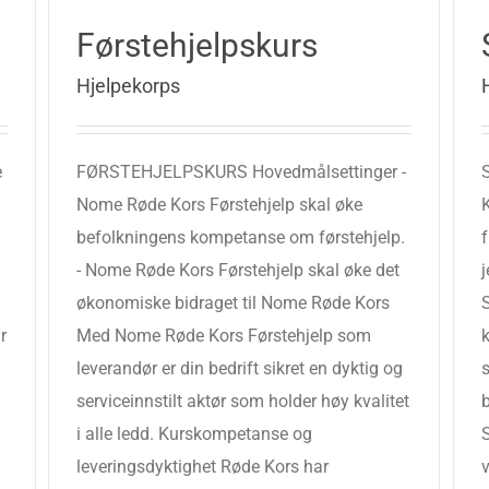
Førstehjelpskurs
Hjelpekorps
e
FØRSTEHJELPSKURS Hovedmålsettinger -
Nome Røde Kors Førstehjelp skal øke
K
befolkningens kompetanse om førstehjelp.
f
- Nome Røde Kors Førstehjelp skal øke det
økonomiske bidraget til Nome Røde Kors
r
Med Nome Røde Kors Førstehjelp som
k
leverandør er din bedrift sikret en dyktig og
s
serviceinnstilt aktør som holder høy kvalitet
b
i alle ledd. Kurskompetanse og
leveringsdyktighet Røde Kors har
v