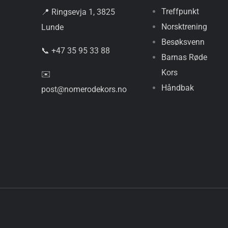
Treffpunkt
📍 Ringsevja 1, 3825
Norsktrening
Lunde
Besøksvenn
📞 +47 35 95 33 88
Barnas Røde
Kors
✉️
Håndbak
post@nomerodekors.no