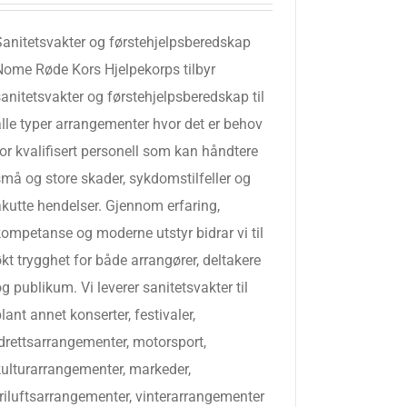
Sanitetsvakter og førstehjelpsberedskap
Nome Røde Kors Hjelpekorps tilbyr
anitetsvakter og førstehjelpsberedskap til
alle typer arrangementer hvor det er behov
or kvalifisert personell som kan håndtere
små og store skader, sykdomstilfeller og
akutte hendelser. Gjennom erfaring,
kompetanse og moderne utstyr bidrar vi til
kt trygghet for både arrangører, deltakere
g publikum. Vi leverer sanitetsvakter til
lant annet konserter, festivaler,
idrettsarrangementer, motorsport,
kulturarrangementer, markeder,
friluftsarrangementer, vinterarrangementer