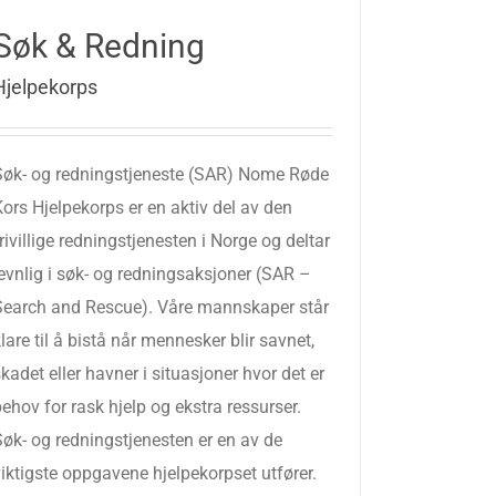
Søk & Redning
Hjelpekorps
Søk- og redningstjeneste (SAR) Nome Røde
ors Hjelpekorps er en aktiv del av den
rivillige redningstjenesten i Norge og deltar
jevnlig i søk- og redningsaksjoner (SAR –
Search and Rescue). Våre mannskaper står
lare til å bistå når mennesker blir savnet,
kadet eller havner i situasjoner hvor det er
ehov for rask hjelp og ekstra ressurser.
Søk- og redningstjenesten er en av de
iktigste oppgavene hjelpekorpset utfører.