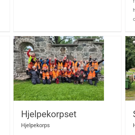
f
o
Hjelpekorpset
Hjelpekorps