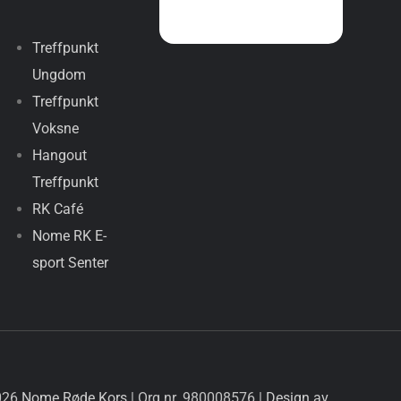
Treffpunkt
Ungdom
Treffpunkt
Voksne
Hangout
Treffpunkt
RK Café
Nome RK E-
sport Senter
026
Nome Røde Kors
| Org.nr. 980008576 |
Design av