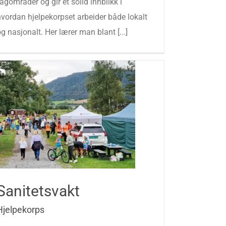
agområder og gir et solid innblikk i
hvordan hjelpekorpset arbeider både lokalt
g nasjonalt. Her lærer man blant [...]
Sanitetsvakt
Hjelpekorps