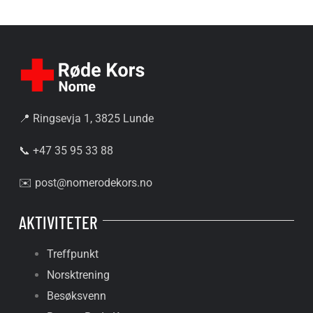
📍 Ringsevja 1, 3825 Lunde
📞 +47 35 95 33 88
✉️
post@nomerodekors.no
AKTIVITETER
Treffpunkt
Norsktrening
Besøksvenn