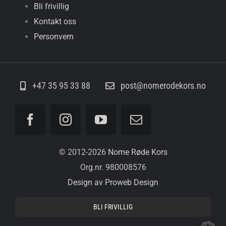
Bli frivillig
Kontakt oss
Personvern
+47 35 95 33 88
post@nomerodekors.no
© 2012-
2026
Nome Røde Kors
Org.nr. 980008576
Design av Proweb Design
BLI FRIVILLIG