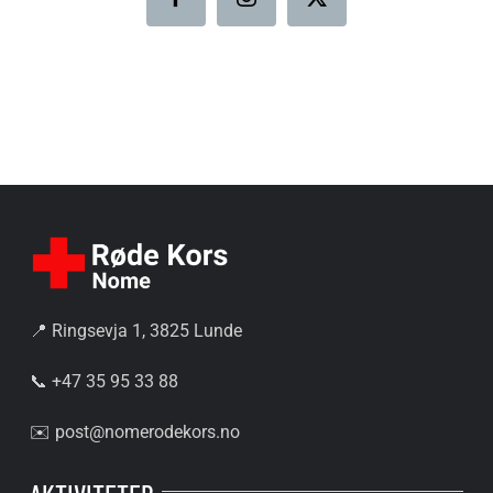
📍 Ringsevja 1, 3825 Lunde
📞 +47 35 95 33 88
✉️
post@nomerodekors.no