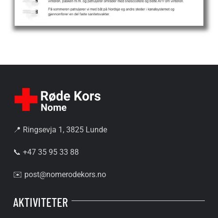
📍 Ringsevja 1, 3825 Lunde
📞 +47 35 95 33 88
✉️
post@nomerodekors.no
AKTIVITETER