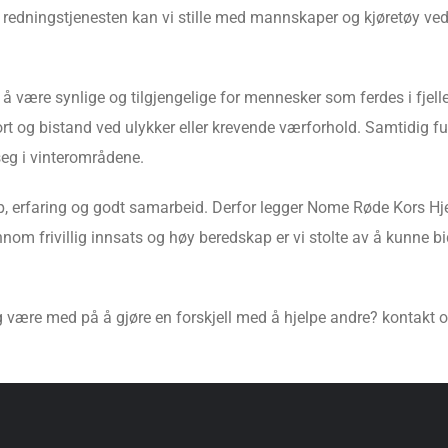
redningstjenesten kan vi stille med mannskaper og kjøretøy ved 
t å være synlige og tilgjengelige for mennesker som ferdes i fjel
port og bistand ved ulykker eller krevende værforhold. Samtidig f
seg i vinterområdene.
p, erfaring og godt samarbeid. Derfor legger Nome Røde Kors Hj
m frivillig innsats og høy beredskap er vi stolte av å kunne bidra
og være med på å gjøre en forskjell med å hjelpe andre? kontakt 