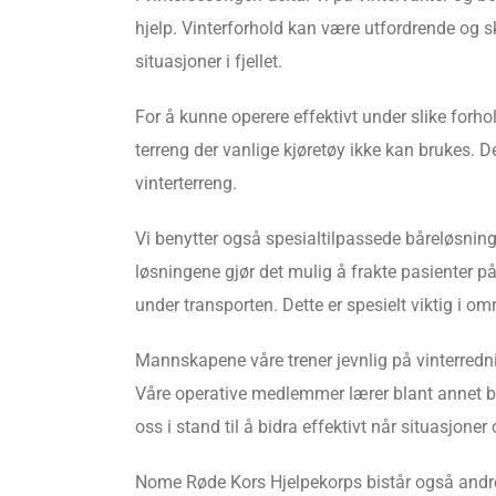
hjelp. Vinterforhold kan være utfordrende og s
situasjoner i fjellet.
For å kunne operere effektivt under slike forh
terreng der vanlige kjøretøy ikke kan brukes. D
vinterterreng.
Vi benytter også spesialtilpassede båreløsninge
løsningene gjør det mulig å frakte pasienter 
under transporten. Dette er spesielt viktig i 
Mannskapene våre trener jevnlig på vinterrednin
Våre operative medlemmer lærer blant annet br
oss i stand til å bidra effektivt når situasjoner
Nome Røde Kors Hjelpekorps bistår også andre