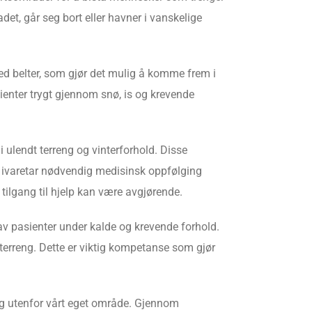
et, går seg bort eller havner i vanskelige
med belter, som gjør det mulig å komme frem i
sienter trygt gjennom snø, is og krevende
i ulendt terreng og vinterforhold. Disse
i ivaretar nødvendig medisinsk oppfølging
tilgang til hjelp kan være avgjørende.
 av pasienter under kalde og krevende forhold.
terreng. Dette er viktig kompetanse som gjør
og utenfor vårt eget område. Gjennom