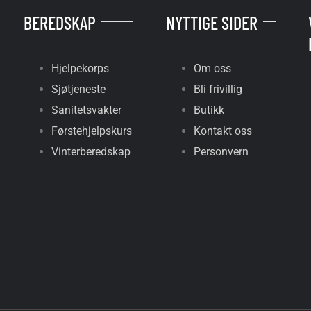
BEREDSKAP
NYTTIGE SIDER
Hjelpekorps
Om oss
Sjøtjeneste
Bli frivillig
Sanitetsvakter
Butikk
Førstehjelpskurs
Kontakt oss
Vinterberedskap
Personvern