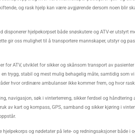
kiftende, og rask hjelp kan være avgjørende dersom noen blir skad
old disponerer hjelpekorpset både snøskutere og ATV-er utstyrt 
ette gir oss mulighet til å transportere mannskaper, utstyr og pa
r for ATV, utviklet for sikker og skånsom transport av pasienter 
på en trygg, stabil og mest mulig behagelig måte, samtidig som v
områder hvor ordinære ambulanser ikke kommer frem, og hvor rask 
g, navigasjon, søk i vinterterreng, sikker ferdsel og håndtering
uk av kart og kompass, GPS, samband og sikker kjøring i vinter
 oppstår.
 hjelpekorps og nødetater på lete- og redningsaksjoner både i 