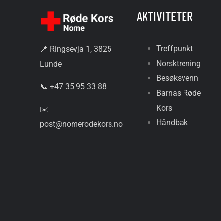
AKTIVITETER
Treffpunkt
📍 Ringsevja 1, 3825
Norsktrening
Lunde
Besøksvenn
📞 +47 35 95 33 88
Barnas Røde
Kors
✉️
Håndbak
post@nomerodekors.no