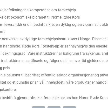
ke befolkningens kompetanse om førstehjelp.
ke det økonomiske bidraget til Nome Røde Kors
 leverandør er din bedrift sikret en dyktig og serviceinnstilt aktø
het
 nettverket av dyktige førstehjelpsinstruktører i Norge. Disse er 
ten har tilhold. Røde Kors Førstehjelp er sannsynligvis den enest
l dekningsgrad. Våre instruktører har bakgrunn fra sykehus, am
nstruktører er sertifiserte og følger de til enhver tid gjeldende re
ig pris
hjelpsutstyr til bedrifter, offentlig sektor, organisasjoner og priv
litet og et gunstig prisnivå. Inneholdet i våre produkter er hånd
gekontorer.
m bedrift å gjennomføre et førstehjelpskurs hos Nome Røde Kors