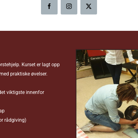
stehjelp. Kurset er lagt opp
med praktiske øvelser.
t viktigste innenfor
kap
for rådgiving)