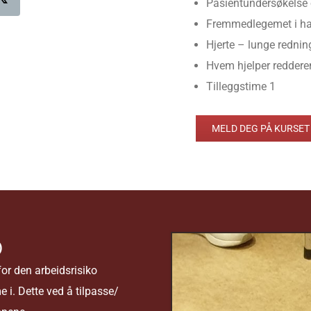
Pasientundersøkelse 
Fremmedlegemet i ha
Hjerte – lunge rednin
Hvem hjelper reddere
Tilleggstime 1
MELD DEG PÅ KURSET
)
for den arbeidsrisiko
 i. Dette ved å tilpasse/