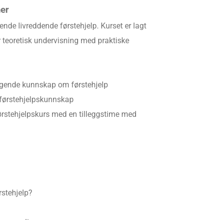
mer
nde livreddende førstehjelp. Kurset er lagt
 teoretisk undervisning med praktiske
gende kunnskap om førstehjelp
 førstehjelpskunnskap
førstehjelpskurs med en tilleggstime med
rstehjelp?