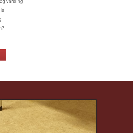
og varsling
ls
g
n?