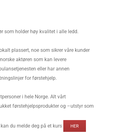
r som holder høy kvalitet i alle ledd.
lokalt plassert, noe som sikrer våre kunder
e norske aktøren som kan levere
bulansetjenesten eller har annen
tningslinjer for førstehjelp.
atpersoner i hele Norge. Alt vårt
plukket førstehjelpsprodukter og –utstyr som
 kan du melde deg på et kurs
HER