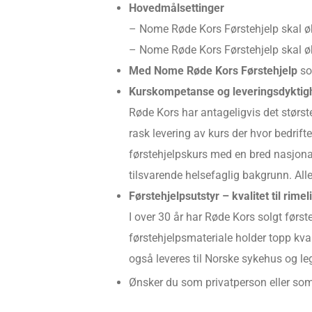
Hovedmålsettinger
– Nome Røde Kors Førstehjelp skal ø
– Nome Røde Kors Førstehjelp skal ø
Med Nome Røde Kors Førstehjelp
som
Kurskompetanse og leveringsdyktig
Røde Kors har antageligvis det største
rask levering av kurs der hvor bedrif
førstehjelpskurs med en bred nasjona
tilsvarende helsefaglig bakgrunn. Alle i
Førstehjelpsutstyr – kvalitet til rimel
I over 30 år har Røde Kors solgt første
førstehjelpsmateriale holder topp kva
også leveres til Norske sykehus og le
Ønsker du som privatperson eller so