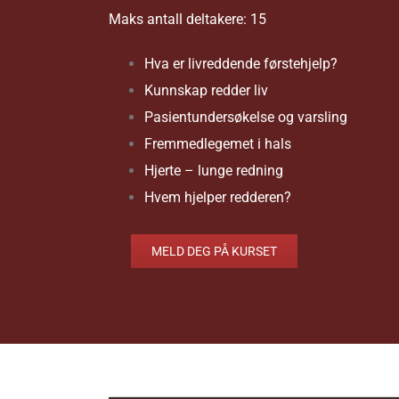
Maks antall deltakere: 15
Hva er livreddende førstehjelp?
Kunnskap redder liv
Pasientundersøkelse og varsling
Fremmedlegemet i hals
Hjerte – lunge redning
Hvem hjelper redderen?
MELD DEG PÅ KURSET