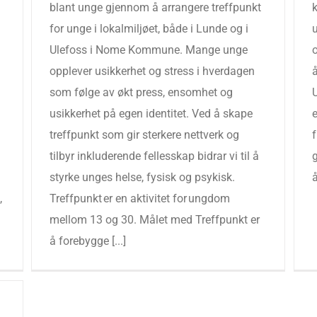
blant unge gjennom å arrangere treffpunkt
k
for unge i lokalmiljøet, både i Lunde og i
Ulefoss i Nome Kommune. Mange unge
o
opplever usikkerhet og stress i hverdagen
som følge av økt press, ensomhet og
U
n
usikkerhet på egen identitet. Ved å skape
treffpunkt som gir sterkere nettverk og
f
tilbyr inkluderende fellesskap bidrar vi til å
styrke unges helse, fysisk og psykisk.
å
,
Treffpunkt er en aktivitet for ungdom
mellom 13 og 30. Målet med Treffpunkt er
å forebygge [...]