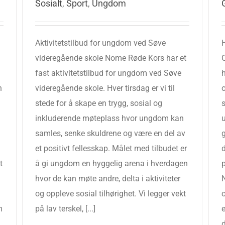
Sosialt
,
Sport
,
Ungdom
Aktivitetstilbud for ungdom ved Søve
videregående skole Nome Røde Kors har et
fast aktivitetstilbud for ungdom ved Søve
n
videregående skole. Hver tirsdag er vi til
o
stede for å skape en trygg, sosial og
s
inkluderende møteplass hvor ungdom kan
samles, senke skuldrene og være en del av
et positivt fellesskap. Målet med tilbudet er
t
å gi ungdom en hyggelig arena i hverdagen
hvor de kan møte andre, delta i aktiviteter
N
og oppleve sosial tilhørighet. Vi legger vekt
o
m
på lav terskel, [...]
d