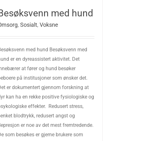
Besøksvenn med hund
Omsorg
,
Sosialt
,
Voksne
Besøksvenn med hund Besøksvenn med
und er en dyreassistert aktivitet. Det
innebærer at fører og hund besøker
beboere på institusjoner som ønsker det.
Det er dokumentert gjennom forskning at
yr kan ha en rekke positive fysiologiske og
sykologiske effekter. Redusert stress,
enket blodtrykk, redusert angst og
depresjon er noe av det mest fremtredende.
De som besøkes er gjerne brukere som