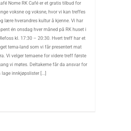
afé Nome RK Café er et gratis tilbud for
unge voksne og voksne, hvor vi kan treffes
g lære hverandres kultur å kjenne. Vi har
åpent én onsdag hver måned på RK huset i
lefoss kl. 17:30 – 20:30. Hvert treff har et
eget tema-land som vi får presentert mat
ra. Vi velger temaene for videre treff første
gang vi møtes. Deltakerne får da ansvar for
 lage innkjøpslister [...]