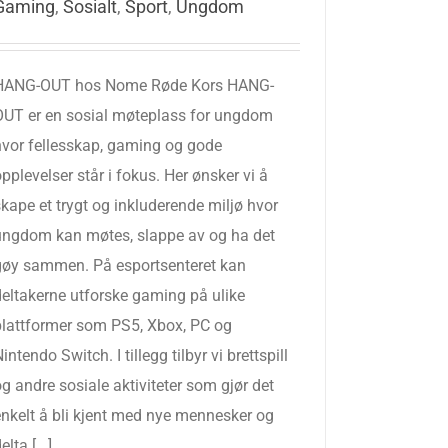
Gaming
,
Sosialt
,
Sport
,
Ungdom
HANG-OUT hos Nome Røde Kors HANG-
OUT er en sosial møteplass for ungdom
hvor fellesskap, gaming og gode
pplevelser står i fokus. Her ønsker vi å
kape et trygt og inkluderende miljø hvor
ungdom kan møtes, slappe av og ha det
gøy sammen. På esportsenteret kan
deltakerne utforske gaming på ulike
plattformer som PS5, Xbox, PC og
intendo Switch. I tillegg tilbyr vi brettspill
g andre sosiale aktiviteter som gjør det
enkelt å bli kjent med nye mennesker og
elta [...]