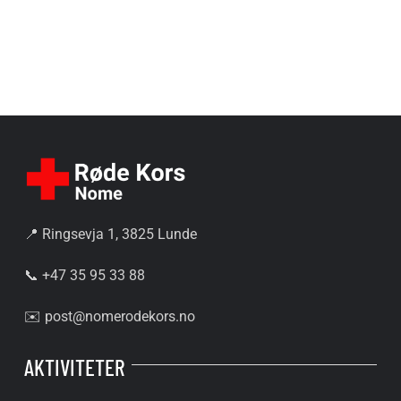
📍 Ringsevja 1, 3825 Lunde
📞 +47 35 95 33 88
✉️
post@nomerodekors.no
AKTIVITETER