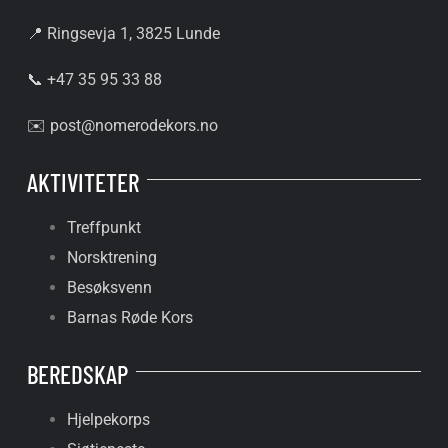
📍 Ringsevja 1, 3825 Lunde
📞 +47 35 95 33 88
✉️
post@nomerodekors.no
AKTIVITETER
Treffpunkt
Norsktrening
Besøksvenn
Barnas Røde Kors
BEREDSKAP
Hjelpekorps