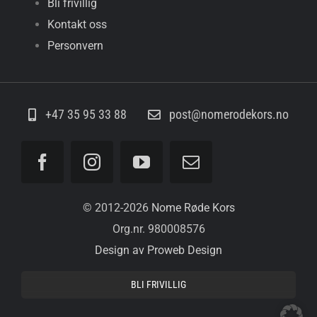
Bli frivillig
Kontakt oss
Personvern
+47 35 95 33 88
post@nomerodekors.no
© 2012-
2026
Nome Røde Kors
Org.nr. 980008576
Design av Proweb Design
BLI FRIVILLIG