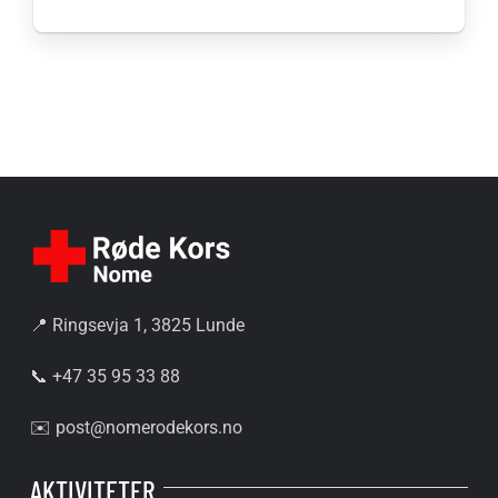
📍 Ringsevja 1, 3825 Lunde
📞 +47 35 95 33 88
✉️
post@nomerodekors.no
AKTIVITETER