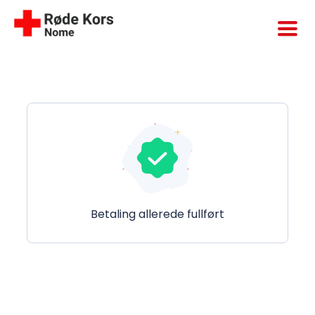
Skip
to
content
Betaling allerede fullført